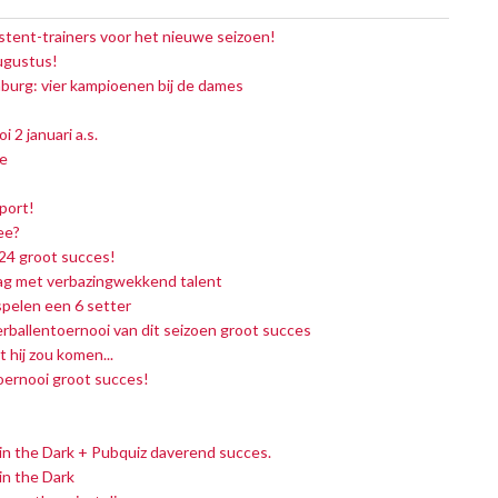
stent-trainers voor het nieuwe seizoen!
augustus!
urg: vier kampioenen bij de dames
 januari a.s.
e
port!
ee?
24 groot succes!
g met verbazingwekkend talent
pelen een 6 setter
rballentoernooi van dit seizoen groot succes
 hij zou komen...
Toernooi groot succes!
w in the Dark + Pubquiz daverend succes.
 in the Dark