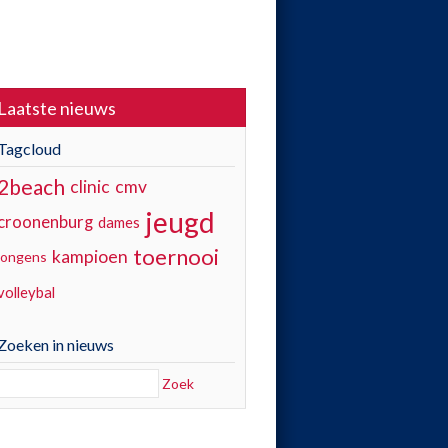
Laatste nieuws
Tagcloud
2beach
clinic
cmv
jeugd
croonenburg
dames
toernooi
kampioen
jongens
volleybal
Zoeken in nieuws
Zoek