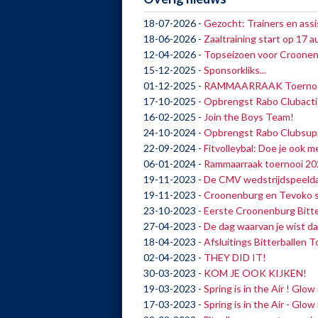
18-07-2026
-
Gezocht: Trainers en assi
18-06-2026
-
Zaaltraining start op 17 
12-04-2026
-
Topseizoen voor Croonenb
15-12-2025
-
Sponsorkliks...
01-12-2025
-
RAMMAARRAAK Toernooi 2
17-10-2025
-
Opbrengst Rabo Clubacti
16-02-2025
-
Join the Boys Team!
24-10-2024
-
Opbrengst Rabo Clubsup
22-09-2024
-
Fitvolleybal: Doe je ook m
06-01-2024
-
Rammaarraak toernooi 20
19-11-2023
-
De CMV wedstrijdspeelda
19-11-2023
-
Croonenburg en Tevoko s
23-10-2023
-
Eerste Croonenburg Bitte
27-04-2023
-
De dag waarvan je wist dat
18-04-2023
-
Afsluitings Bitterballen 
02-04-2023
-
THEY DID IT!
30-03-2023
-
KOM JE OOK KIJKEN!
19-03-2023
-
Spring is in the Air ! Glo
17-03-2023
-
Spring is in the Air - Glow