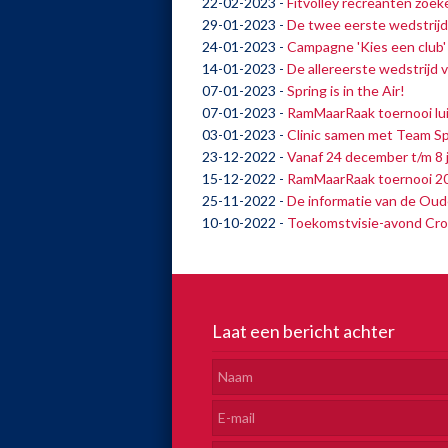
22-02-2023
-
Fitvolley recreanten zoe
29-01-2023
-
De twee eerste wedstrij
24-01-2023
-
Campagne 'Kies een club'
14-01-2023
-
De allereerste wedstrijd 
07-01-2023
-
Spring is in the Air!
07-01-2023
-
RamMaarRaak toernooi luid
03-01-2023
-
Clinic samen met Team Sp
23-12-2022
-
Vanaf 24 december t/m 8 j
15-12-2022
-
RamMaarRaak toernooi 2023
25-11-2022
-
De informatie van de Oud
10-10-2022
-
Toekomstvisie-avond Cro
Laat een bericht achter