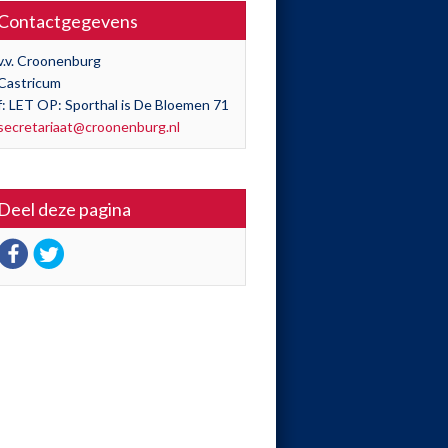
Contactgegevens
v.v. Croonenburg
Castricum
f: LET OP: Sporthal is De Bloemen 71
secretariaat@croonenburg.nl
Deel deze pagina