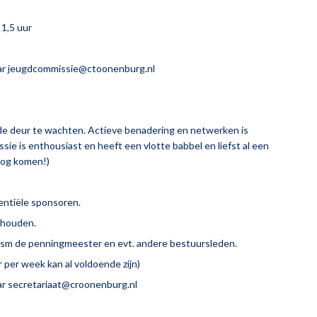
1,5 uur
aar jeugdcommissie@ctoonenburg.nl
de deur te wachten. Actieve benadering en netwerken is
sie is enthousiast en heeft een vlotte babbel en liefst al een
 nog komen!)
entiële sponsoren.
rhouden.
n ism de penningmeester en evt. andere bestuursleden.
ur per week kan al voldoende zijn)
ar secretariaat@croonenburg.nl