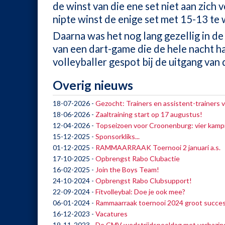
de winst van die ene set niet aan zich 
nipte winst de enige set met 15-13 te 
Daarna was het nog lang gezellig in de
van een dart-game die de hele nacht h
volleyballer gespot bij de uitgang van 
Overig nieuws
18-07-2026
-
Gezocht: Trainers en assistent-trainers 
18-06-2026
-
Zaaltraining start op 17 augustus!
12-04-2026
-
Topseizoen voor Croonenburg: vier kamp
15-12-2025
-
Sponsorkliks...
01-12-2025
-
RAMMAARRAAK Toernooi 2 januari a.s.
17-10-2025
-
Opbrengst Rabo Clubactie
16-02-2025
-
Join the Boys Team!
24-10-2024
-
Opbrengst Rabo Clubsupport!
22-09-2024
-
Fitvolleybal: Doe je ook mee?
06-01-2024
-
Rammaarraak toernooi 2024 groot succe
16-12-2023
-
Vacatures
19-11-2023
-
De CMV wedstrijdspeeldag met verbazin