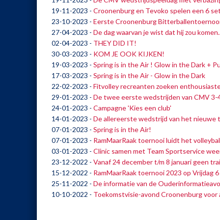
19-11-2023
-
Croonenburg en Tevoko spelen een 6 se
23-10-2023
-
Eerste Croonenburg Bitterballentoernooi
27-04-2023
-
De dag waarvan je wist dat hij zou komen..
02-04-2023
-
THEY DID IT!
30-03-2023
-
KOM JE OOK KIJKEN!
19-03-2023
-
Spring is in the Air ! Glow in the Dark + 
17-03-2023
-
Spring is in the Air - Glow in the Dark
22-02-2023
-
Fitvolley recreanten zoeken enthousiast
29-01-2023
-
De twee eerste wedstrijden van CMV 3-
24-01-2023
-
Campagne 'Kies een club'
14-01-2023
-
De allereerste wedstrijd van het nieuwe 
07-01-2023
-
Spring is in the Air!
07-01-2023
-
RamMaarRaak toernooi luidt het volleybal
03-01-2023
-
Clinic samen met Team Sportservice wee
23-12-2022
-
Vanaf 24 december t/m 8 januari geen tra
15-12-2022
-
RamMaarRaak toernooi 2023 op Vrijdag 6 j
25-11-2022
-
De informatie van de Ouderinformatieav
10-10-2022
-
Toekomstvisie-avond Croonenburg voor a