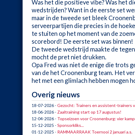
Was het die positieve vibe? Was het di
wedstrijden? Want in de eerste set wer
maar in de tweede set bleek Croonenb
serveerpartijen die precies in de hoek
te stuiten op het moment van de zoem
scorebord! De eerste set was binnen!
De tweede wedstrijd maakte de tegens
mocht de pret niet drukken.
Opa Fred was niet de enige die trots 
van de het Croonenburg team. Het ver
het met een glimlach hebben mogen h
Overig nieuws
18-07-2026
-
Gezocht: Trainers en assistent-trainers 
18-06-2026
-
Zaaltraining start op 17 augustus!
12-04-2026
-
Topseizoen voor Croonenburg: vier kamp
15-12-2025
-
Sponsorkliks...
01-12-2025
-
RAMMAARRAAK Toernooi 2 januari a.s.