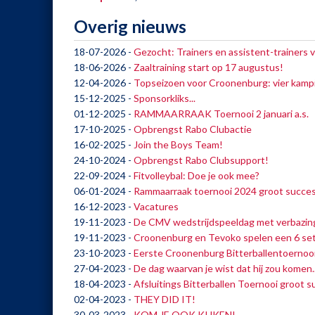
Overig nieuws
18-07-2026
-
Gezocht: Trainers en assistent-trainers 
18-06-2026
-
Zaaltraining start op 17 augustus!
12-04-2026
-
Topseizoen voor Croonenburg: vier kamp
15-12-2025
-
Sponsorkliks...
01-12-2025
-
RAMMAARRAAK Toernooi 2 januari a.s.
17-10-2025
-
Opbrengst Rabo Clubactie
16-02-2025
-
Join the Boys Team!
24-10-2024
-
Opbrengst Rabo Clubsupport!
22-09-2024
-
Fitvolleybal: Doe je ook mee?
06-01-2024
-
Rammaarraak toernooi 2024 groot succe
16-12-2023
-
Vacatures
19-11-2023
-
De CMV wedstrijdspeeldag met verbazin
19-11-2023
-
Croonenburg en Tevoko spelen een 6 se
23-10-2023
-
Eerste Croonenburg Bitterballentoernooi
27-04-2023
-
De dag waarvan je wist dat hij zou komen..
18-04-2023
-
Afsluitings Bitterballen Toernooi groot s
02-04-2023
-
THEY DID IT!
30-03-2023
-
KOM JE OOK KIJKEN!