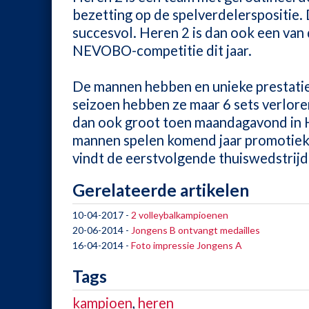
bezetting op de spelverdelerspositie
succesvol. Heren 2 is dan ook een van
NEVOBO-competitie dit jaar.
De mannen hebben en unieke prestatie
seizoen hebben ze maar 6 sets verlore
dan ook groot toen maandagavond in
mannen spelen komend jaar promotiekla
vindt de eerstvolgende thuiswedstrijd 
Gerelateerde artikelen
10-04-2017
-
2 volleybalkampioenen
20-06-2014
-
Jongens B ontvangt medailles
16-04-2014
-
Foto impressie Jongens A
Tags
kampioen
,
heren