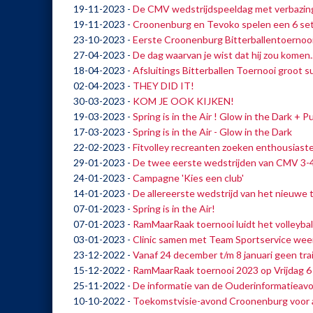
19-11-2023
-
De CMV wedstrijdspeeldag met verbazin
19-11-2023
-
Croonenburg en Tevoko spelen een 6 se
23-10-2023
-
Eerste Croonenburg Bitterballentoernooi
27-04-2023
-
De dag waarvan je wist dat hij zou komen..
18-04-2023
-
Afsluitings Bitterballen Toernooi groot s
02-04-2023
-
THEY DID IT!
30-03-2023
-
KOM JE OOK KIJKEN!
19-03-2023
-
Spring is in the Air ! Glow in the Dark + 
17-03-2023
-
Spring is in the Air - Glow in the Dark
22-02-2023
-
Fitvolley recreanten zoeken enthousiast
29-01-2023
-
De twee eerste wedstrijden van CMV 3-
24-01-2023
-
Campagne 'Kies een club'
14-01-2023
-
De allereerste wedstrijd van het nieuwe 
07-01-2023
-
Spring is in the Air!
07-01-2023
-
RamMaarRaak toernooi luidt het volleybal
03-01-2023
-
Clinic samen met Team Sportservice wee
23-12-2022
-
Vanaf 24 december t/m 8 januari geen tra
15-12-2022
-
RamMaarRaak toernooi 2023 op Vrijdag 6 j
25-11-2022
-
De informatie van de Ouderinformatieav
10-10-2022
-
Toekomstvisie-avond Croonenburg voor a