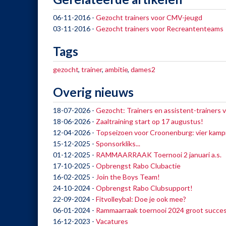
06-11-2016
-
Gezocht trainers voor CMV-jeugd
03-11-2016
-
Gezocht trainers voor Recreantenteams
Tags
gezocht
,
trainer
,
ambitie
,
dames2
Overig nieuws
18-07-2026
-
Gezocht: Trainers en assistent-trainers 
18-06-2026
-
Zaaltraining start op 17 augustus!
12-04-2026
-
Topseizoen voor Croonenburg: vier kamp
15-12-2025
-
Sponsorkliks...
01-12-2025
-
RAMMAARRAAK Toernooi 2 januari a.s.
17-10-2025
-
Opbrengst Rabo Clubactie
16-02-2025
-
Join the Boys Team!
24-10-2024
-
Opbrengst Rabo Clubsupport!
22-09-2024
-
Fitvolleybal: Doe je ook mee?
06-01-2024
-
Rammaarraak toernooi 2024 groot succe
16-12-2023
-
Vacatures