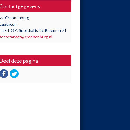
Contactgegevens
v.v. Croonenburg
Castricum
f: LET OP: Sporthal is De Bloemen 71
secretariaat@croonenburg.nl
Deel deze pagina