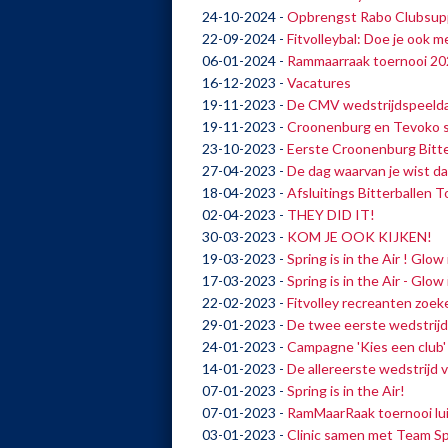
24-10-2024
-
Opbrengst Rabo Clubsup
22-09-2024
-
Fitvolleybal: Doe je ook m
06-01-2024
-
Rammaarraak toernooi 20
16-12-2023
-
Vacatures
19-11-2023
-
De CMV wedstrijdspeelda
19-11-2023
-
Croonenburg en Tevoko s
23-10-2023
-
Eerste Croonenburg Bitte
27-04-2023
-
De dag waarvan je wist dat
18-04-2023
-
Afsluitings Bitterballen 
02-04-2023
-
THEY DID IT!
30-03-2023
-
KOM JE OOK KIJKEN!
19-03-2023
-
Spring is in the Air ! Glo
17-03-2023
-
Spring is in the Air - Glow
22-02-2023
-
Fitvolley recreanten zoe
29-01-2023
-
De twee eerste wedstrij
24-01-2023
-
Campagne 'Kies een club'
14-01-2023
-
De allereerste wedstrijd 
07-01-2023
-
Spring is in the Air!
07-01-2023
-
RamMaarRaak toernooi luid
03-01-2023
-
Clinic samen met Team Sp