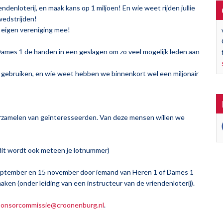
riendenloterij, en maak kans op 1 miljoen! En wie weet rijden jullie
wedstrijden!
e eigen vereniging mee!
mes 1 de handen in een geslagen om zo veel mogelijk leden aan
 gebruiken, en wie weet hebben we binnenkort wel een miljonair
erzamelen van geïnteresseerden. Van deze mensen willen we
 dit wordt ook meteen je lotnummer)
ptember en 15 november door iemand van Heren 1 of Dames 1
maken (onder leiding van een instructeur van de vriendenloterij).
ponsorcommissie@croonenburg.nl
.