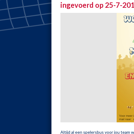
ingevoerd op 25-7-20
Altijd al een spelersbus voor jou team 