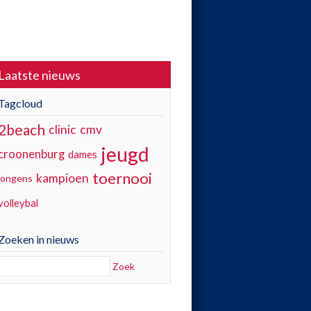
Laatste nieuws
Tagcloud
2beach
clinic
cmv
jeugd
croonenburg
dames
toernooi
kampioen
jongens
volleybal
Zoeken in nieuws
Zoek