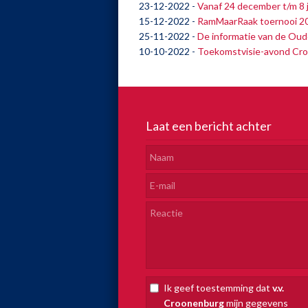
23-12-2022
-
Vanaf 24 december t/m 8 j
15-12-2022
-
RamMaarRaak toernooi 2023
25-11-2022
-
De informatie van de Oud
10-10-2022
-
Toekomstvisie-avond Cro
Laat een bericht achter
Ik geef toestemming dat
v.v.
Croonenburg
mijn gegevens