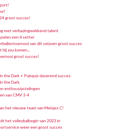
port!
ee?
24 groot succes!
g met verbazingwekkend talent
pelen een 6 setter
rballentoernooi van dit seizoen groot succes
 hij zou komen...
Toernooi groot succes!
w in the Dark + Pubquiz daverend succes.
 in the Dark
ken enthousiastelingen
den van CMV 3-4
van het nieuwe team van Meisjes C!
t het volleybalbegin van 2023 in
ortservice weer een groot succes