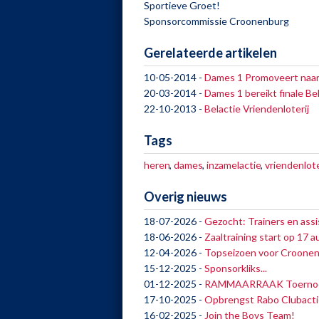
Sportieve Groet!
Sponsorcommissie Croonenburg
Gerelateerde artikelen
10-05-2014
-
Dames 1 Promoveert naar 
20-03-2014
-
Dames 1 bereikt finale B
22-10-2013
-
Belactie Vriendenloterij
Tags
heren
,
dames
,
inzamelactie
,
vriendenlote
Overig nieuws
18-07-2026
-
Gezocht: Trainers en assi
18-06-2026
-
Zaaltraining start op 17 
12-04-2026
-
Topseizoen voor Croonenb
15-12-2025
-
Sponsorkliks...
01-12-2025
-
RAMMAARRAAK Toernooi 2
17-10-2025
-
Opbrengst Rabo Clubacti
16-02-2025
-
Join the Boys Team!