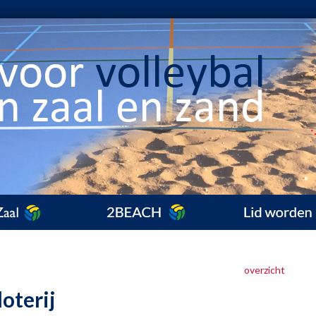
overzicht
oterij