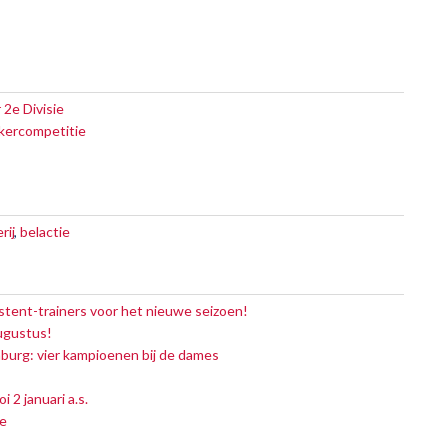
2e Divisie
ekercompetitie
rij
,
belactie
stent-trainers voor het nieuwe seizoen!
augustus!
urg: vier kampioenen bij de dames
 januari a.s.
e