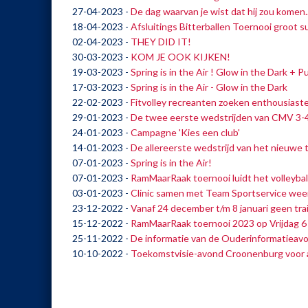
27-04-2023
-
De dag waarvan je wist dat hij zou komen..
18-04-2023
-
Afsluitings Bitterballen Toernooi groot s
02-04-2023
-
THEY DID IT!
30-03-2023
-
KOM JE OOK KIJKEN!
19-03-2023
-
Spring is in the Air ! Glow in the Dark + 
17-03-2023
-
Spring is in the Air - Glow in the Dark
22-02-2023
-
Fitvolley recreanten zoeken enthousiast
29-01-2023
-
De twee eerste wedstrijden van CMV 3-
24-01-2023
-
Campagne 'Kies een club'
14-01-2023
-
De allereerste wedstrijd van het nieuwe 
07-01-2023
-
Spring is in the Air!
07-01-2023
-
RamMaarRaak toernooi luidt het volleybal
03-01-2023
-
Clinic samen met Team Sportservice wee
23-12-2022
-
Vanaf 24 december t/m 8 januari geen tra
15-12-2022
-
RamMaarRaak toernooi 2023 op Vrijdag 6 j
25-11-2022
-
De informatie van de Ouderinformatieav
10-10-2022
-
Toekomstvisie-avond Croonenburg voor a