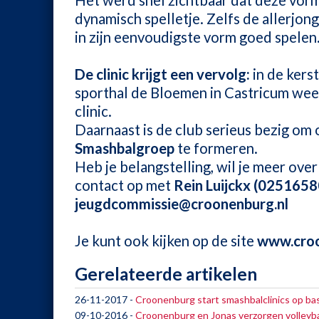
Het werd snel zichtbaar dat deze vorm 
dynamisch spelletje. Zelfs de allerjong
in zijn eenvoudigste vorm goed spelen
De clinic krijgt een vervolg:
in de kers
sporthal de Bloemen in Castricum wee
clinic.
Daarnaast is de club serieus bezig o
Smashbalgroep
te formeren.
Heb je belangstelling, wil je meer ove
contact op met
Rein Luijckx (025165
jeugdcommissie@croonenburg.nl
Je kunt ook kijken op de site
www.croo
Gerelateerde artikelen
26-11-2017
-
Croonenburg start smashbalclinics op ba
09-10-2016
-
Croonenburg en Jonas verzorgen volleybal