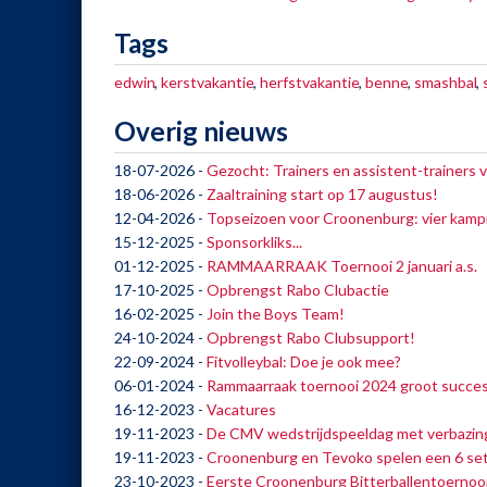
Tags
edwin
,
kerstvakantie
,
herfstvakantie
,
benne
,
smashbal
,
Overig nieuws
18-07-2026
-
Gezocht: Trainers en assistent-trainers 
18-06-2026
-
Zaaltraining start op 17 augustus!
12-04-2026
-
Topseizoen voor Croonenburg: vier kamp
15-12-2025
-
Sponsorkliks...
01-12-2025
-
RAMMAARRAAK Toernooi 2 januari a.s.
17-10-2025
-
Opbrengst Rabo Clubactie
16-02-2025
-
Join the Boys Team!
24-10-2024
-
Opbrengst Rabo Clubsupport!
22-09-2024
-
Fitvolleybal: Doe je ook mee?
06-01-2024
-
Rammaarraak toernooi 2024 groot succe
16-12-2023
-
Vacatures
19-11-2023
-
De CMV wedstrijdspeeldag met verbazin
19-11-2023
-
Croonenburg en Tevoko spelen een 6 se
23-10-2023
-
Eerste Croonenburg Bitterballentoernooi